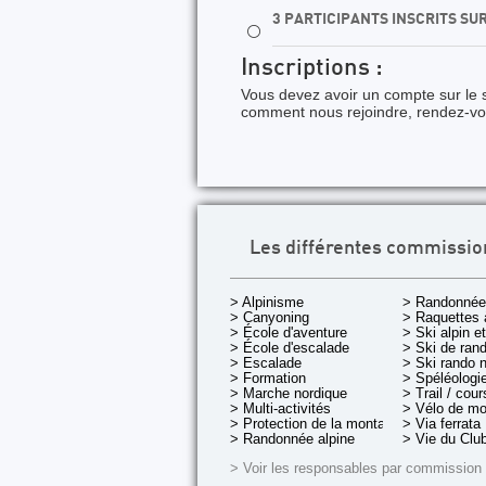
3 PARTICIPANTS INSCRITS SU
⚪
Inscriptions :
Vous devez avoir un compte sur le s
comment nous rejoindre, rendez-v
Les différentes commissio
> Alpinisme
> Randonnée
> Canyoning
> Raquettes 
> École d'aventure
> Ski alpin e
> École d'escalade
> Ski de rand
> Escalade
> Ski rando 
> Formation
> Spéléologi
> Marche nordique
> Trail / cou
> Multi-activités
> Vélo de m
> Protection de la montagne
> Via ferrata
> Randonnée alpine
> Vie du Clu
> Voir les responsables par commission