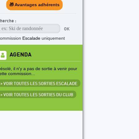
🎁 Avantages adhérents
herche :
commission
Escalade
uniquement
AGENDA
ésolé, il n'y a pas de sortie à venir pour
ette commission...
> VOIR TOUTES LES SORTIES ESCALADE
> VOIR TOUTES LES SORTIES DU CLUB