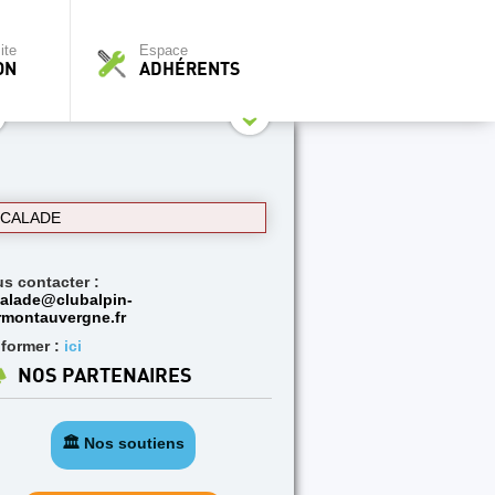
ite
Espace
ON
ADHÉRENTS
SCALADE
us contacter :
alade@clubalpin-
rmontauvergne.fr
nformer :
ici
NOS PARTENAIRES
🏛️ Nos soutiens