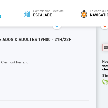
Commission - Activité
La carte du s
ESCALADE
NAVIGATI
ADOS & ADULTES 19H00 - 21H/22H
E
No
 Clermont Ferrand
esc
cle
S'i