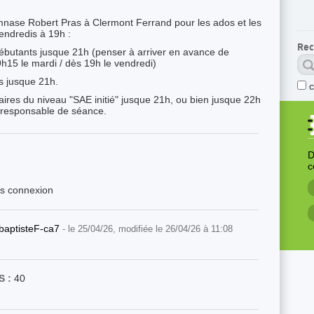
mnase Robert Pras à Clermont Ferrand pour les ados et les
vendredis à 19h :
Rec
ébutants jusque 21h (penser à arriver en avance de
h15 le mardi / dès 19h le vendredi)
s jusque 21h.
laires du niveau "SAE initié" jusque 21h, ou bien jusque 22h
 responsable de séance.
D
c
ès connexion
baptisteF-ca7
- le 25/04/26, modifiée le 26/04/26 à 11:08
 :
40