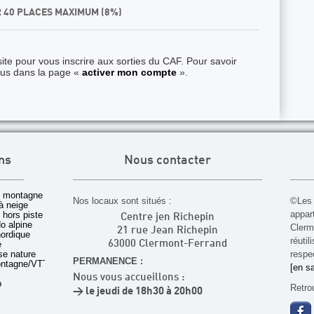
R 40 PLACES MAXIMUM (8%)
ite pour vous inscrire aux sorties du CAF. Pour savoir
ous dans la page «
activer mon compte
».
ns
Nous contacter
 montagne
Nos locaux sont situés :
©Les 
à neige
appar
t hors piste
Centre jen Richepin
o alpine
Cler
21 rue Jean Richepin
nordique
réuti
e
63000 Clermont-Ferrand
rse nature
respec
PERMANENCE :
ontagne/VTT
[en sa
Nous vous accueillons :
b
Retro
> le jeudi de 18h30 à 20h00