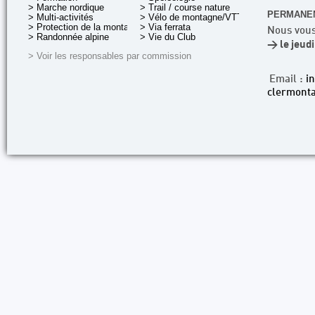
> Marche nordique
> Trail / course nature
PERMANEN
> Multi-activités
> Vélo de montagne/VTT
> Protection de la montagne
> Via ferrata
Nous vous
> Randonnée alpine
> Vie du Club
> le jeud
> Voir les responsables par commission
Email :
i
clermonta