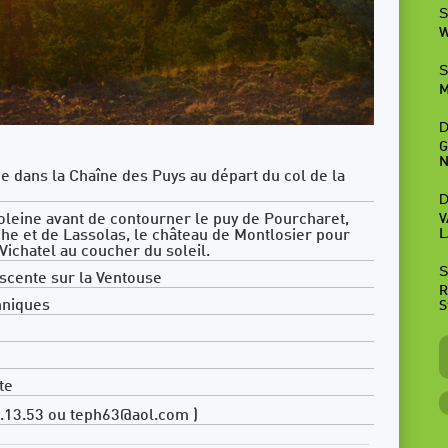
S
W
S
M
D
G
N
dans la Chaîne des Puys au départ du col de la
D
leine avant de contourner le puy de Pourcharet,
V
L
che et de Lassolas, le château de Montlosier pour
ichatel au coucher du soleil.
S
escente sur la Ventouse
R
hniques
S
te
.13.53 ou teph63@aol.com )