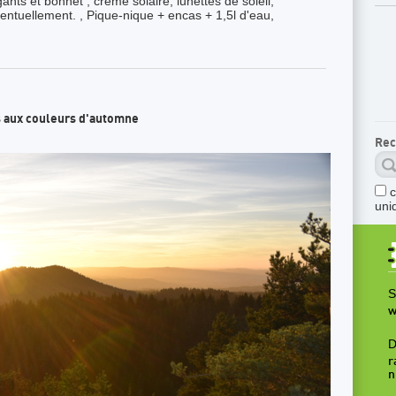
ants et bonnet , crème solaire, lunettes de soleil,
ntuellement. , Pique-nique + encas + 1,5l d'eau,
 aux couleurs d'automne
Rec
uni
S
w
D
r
n