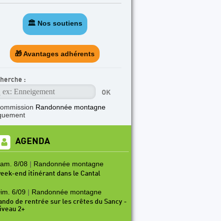
🏛️ Nos soutiens
🎁 Avantages adhérents
herche :
commission
Randonnée montagne
quement
AGENDA
am. 8/08
|
Randonnée montagne
eek-end itinérant dans le Cantal
im. 6/09
|
Randonnée montagne
ando de rentrée sur les crêtes du Sancy -
iveau 2+