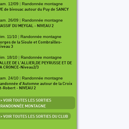
am. 12/09
|
Randonnée montagne
E de bivouac autour du Puy de SANCY
am. 26/09
|
Randonnée montagne
ASSIF DU MEYGAL - NIVEAU 2
im. 11/10
|
Randonnée montagne
orges de la Sioule et Combrailles-
iveau 3
im. 18/10
|
Randonnée montagne
ALLEE DE L'ALLIER,DE PEYRUSSE ET DE
A CRONCE-Niveau2/3
am. 24/10
|
Randonnée montagne
andonnée d'Automne autour de la Croix
t-Robert - NIVEAU 2
> VOIR TOUTES LES SORTIES
RANDONNÉE MONTAGNE
> VOIR TOUTES LES SORTIES DU CLUB