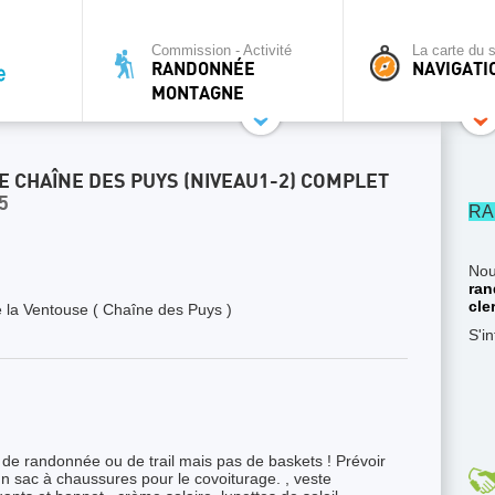
Commission - Activité
La carte du s
RANDONNÉE
NAVIGATI
MONTAGNE
CHAÎNE DES PUYS (NIVEAU1-2) COMPLET
5
RA
Nou
ran
cle
 la Ventouse ( Chaîne des Puys )
S'i
e randonnée ou de trail mais pas de baskets ! Prévoir
 sac à chaussures pour le covoiturage. , veste