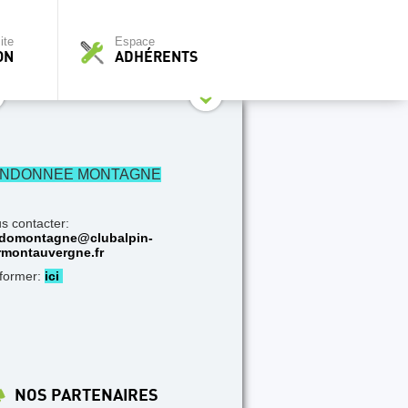
ite
Espace
ON
ADHÉRENTS
NDONNEE MONTAGNE
s contacter:
domontagne@clubalpin-
rmontauvergne.fr
nformer:
ici
NOS PARTENAIRES