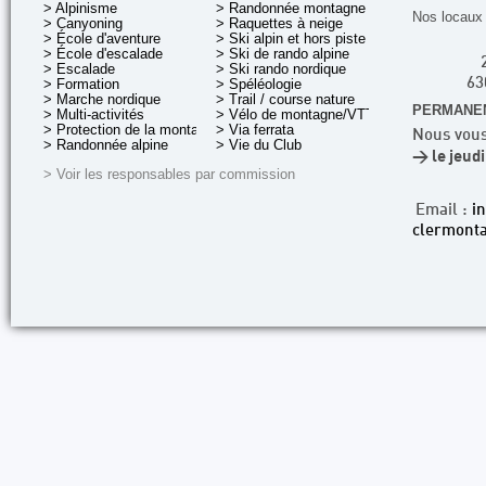
> Alpinisme
> Randonnée montagne
Nos locaux 
> Canyoning
> Raquettes à neige
> École d'aventure
> Ski alpin et hors piste
> École d'escalade
> Ski de rando alpine
> Escalade
> Ski rando nordique
> Formation
> Spéléologie
63
> Marche nordique
> Trail / course nature
PERMANEN
> Multi-activités
> Vélo de montagne/VTT
> Protection de la montagne
> Via ferrata
Nous vous
> Randonnée alpine
> Vie du Club
> le jeud
> Voir les responsables par commission
Email :
i
clermonta