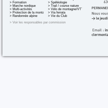
> Formation
> Spéléologie
63
> Marche nordique
> Trail / course nature
PERMANEN
> Multi-activités
> Vélo de montagne/VTT
> Protection de la montagne
> Via ferrata
Nous vous
> Randonnée alpine
> Vie du Club
> le jeud
> Voir les responsables par commission
Email :
i
clermonta