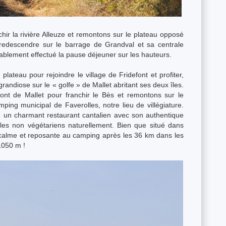
hir la rivière Alleuze et remontons sur le plateau opposé
redescendre sur le barrage de Grandval et sa centrale
lablement effectué la pause déjeuner sur les hauteurs.
lateau pour rejoindre le village de Fridefont et profiter,
diose sur le « golfe » de Mallet abritant ses deux îles.
nt de Mallet pour franchir le Bès et remontons sur le
ping municipal de Faverolles, notre lieu de villégiature.
é un charmant restaurant cantalien avec son authentique
r les non végétariens naturellement. Bien que situé dans
ès calme et reposante au camping après les 36 km dans les
1050 m !