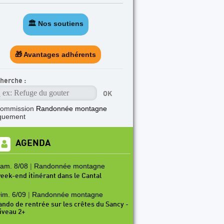
🏛️ Nos soutiens
🎁 Avantages adhérents
herche :
commission
Randonnée montagne
quement
AGENDA
am. 8/08
|
Randonnée montagne
eek-end itinérant dans le Cantal
im. 6/09
|
Randonnée montagne
ando de rentrée sur les crêtes du Sancy -
iveau 2+