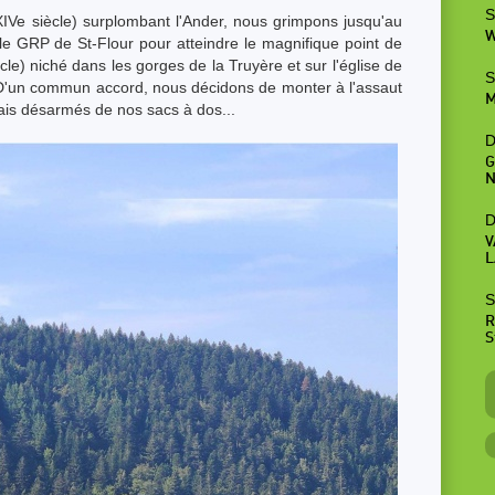
S
XIVe siècle) surplombant l'Ander, nous grimpons jusqu'au
W
le GRP de St-Flour pour atteindre le magnifique point de
cle) niché dans les gorges de la Truyère et sur l'église de
S
 D'un commun accord, nous décidons de monter à l'assaut
M
ais désarmés de nos sacs à dos...
D
G
N
D
V
L
S
R
S