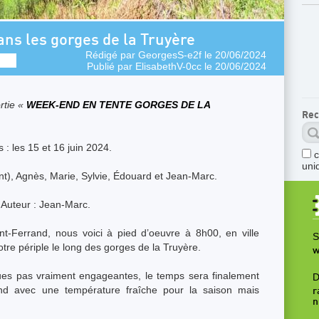
ns les gorges de la Truyère
Rédigé par
GeorgesS-e2f
le 20/06/2024
Publié par
ElisabethV-0cc
le 20/06/2024
rtie «
WEEK-END EN TENTE GORGES DE LA
Rec
 : les 15 et 16 juin 2024.
uni
ant), Agnès, Marie, Sylvie, Édouard et Jean-Marc.
Auteur : Jean-Marc.
t-Ferrand, nous voici à pied d’oeuvre à 8h00, en ville
S
tre périple le long des gorges de la Truyère.
w
ues pas vraiment engageantes, le temps sera finalement
D
nd avec une température fraîche pour la saison mais
r
n