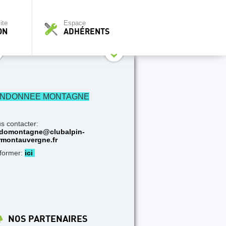
ite
Espace
ON
ADHÉRENTS
NDONNEE MONTAGNE
s contacter:
domontagne@clubalpin-
rmontauvergne.fr
nformer:
ici
NOS PARTENAIRES