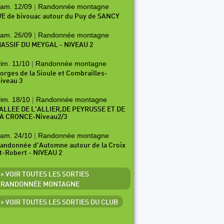
am. 12/09
|
Randonnée montagne
E de bivouac autour du Puy de SANCY
am. 26/09
|
Randonnée montagne
ASSIF DU MEYGAL - NIVEAU 2
im. 11/10
|
Randonnée montagne
orges de la Sioule et Combrailles-
iveau 3
im. 18/10
|
Randonnée montagne
ALLEE DE L'ALLIER,DE PEYRUSSE ET DE
A CRONCE-Niveau2/3
am. 24/10
|
Randonnée montagne
andonnée d'Automne autour de la Croix
t-Robert - NIVEAU 2
> VOIR TOUTES LES SORTIES
RANDONNÉE MONTAGNE
> VOIR TOUTES LES SORTIES DU CLUB