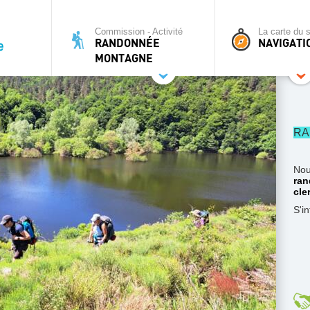
Commission - Activité
La carte du s
RANDONNÉE
NAVIGATI
MONTAGNE
RA
Nou
ran
cle
S'i