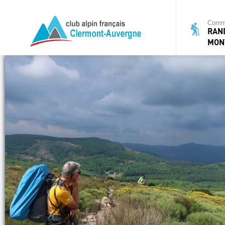
Commi
RAN
MON