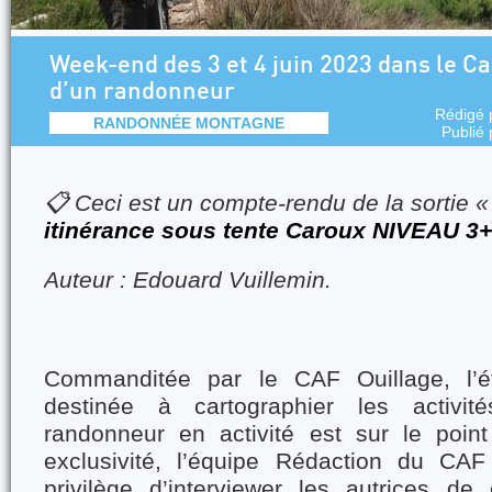
Week-end des 3 et 4 juin 2023 dans le Ca
d’un randonneur
Rédigé 
RANDONNÉE MONTAGNE
Publié
📋 Ceci est un compte-rendu de la sortie 
itinérance sous tente Caroux NIVEAU 
Auteur : Edouard Vuillemin.
Commanditée par le CAF Ouillage, l’é
destinée à cartographier les activit
randonneur en activité est sur le point
exclusivité, l’équipe Rédaction du CA
privilège d’interviewer les autrices de 