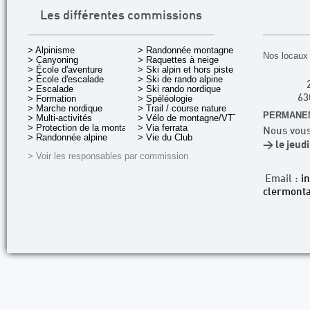
Les différentes commissions
> Alpinisme
> Randonnée montagne
Nos locaux 
> Canyoning
> Raquettes à neige
> École d'aventure
> Ski alpin et hors piste
> École d'escalade
> Ski de rando alpine
> Escalade
> Ski rando nordique
> Formation
> Spéléologie
63
> Marche nordique
> Trail / course nature
PERMANEN
> Multi-activités
> Vélo de montagne/VTT
> Protection de la montagne
> Via ferrata
Nous vous
> Randonnée alpine
> Vie du Club
> le jeud
> Voir les responsables par commission
Email :
i
clermonta