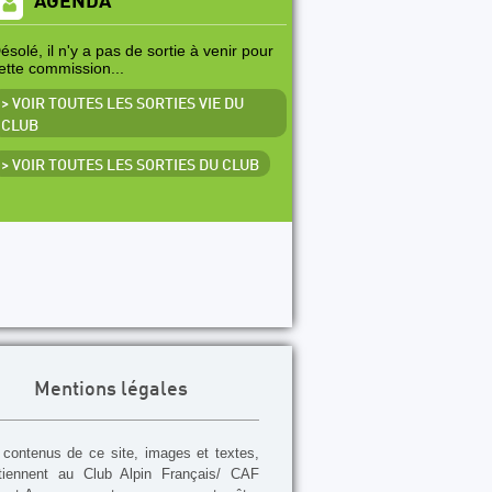
AGENDA
ésolé, il n'y a pas de sortie à venir pour
ette commission...
> VOIR TOUTES LES SORTIES VIE DU
CLUB
> VOIR TOUTES LES SORTIES DU CLUB
Mentions légales
contenus de ce site, images et textes,
tiennent au Club Alpin Français/ CAF