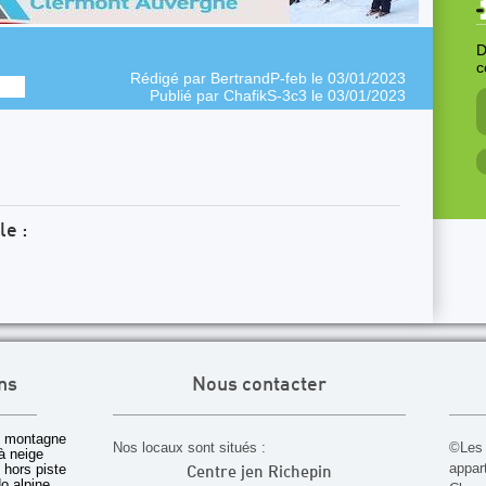
D
c
Rédigé par
BertrandP-feb
le 03/01/2023
Publié par
ChafikS-3c3
le 03/01/2023
le :
ns
Nous contacter
 montagne
Nos locaux sont situés :
©Les 
à neige
appar
t hors piste
Centre jen Richepin
o alpine