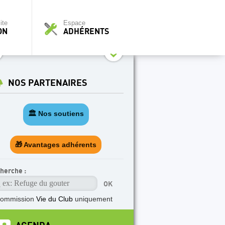
ite
Espace
ON
ADHÉRENTS
NOS PARTENAIRES
🏛️ Nos soutiens
🎁 Avantages adhérents
herche :
commission
Vie du Club
uniquement