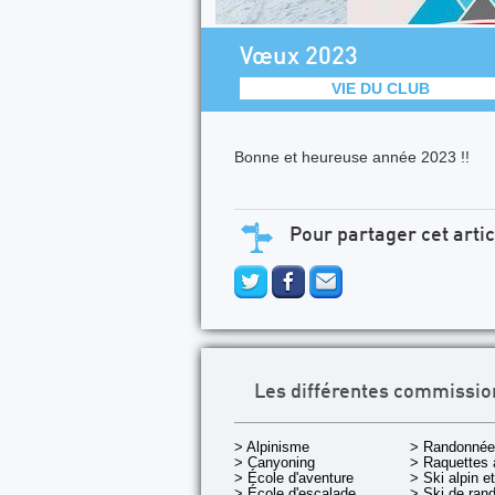
Vœux 2023
VIE DU CLUB
Bonne et heureuse année 2023 !!
Pour partager cet artic
Les différentes commissio
> Alpinisme
> Randonnée
> Canyoning
> Raquettes 
> École d'aventure
> Ski alpin e
> École d'escalade
> Ski de rand