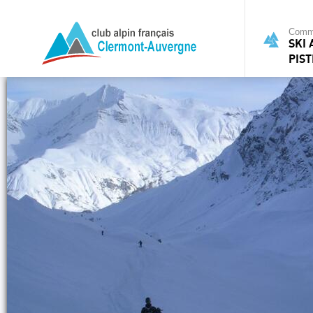
Commi
SKI 
PIST