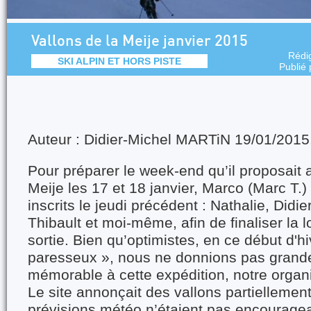
Vallons de la Meije janvier 2015
Rédi
SKI ALPIN ET HORS PISTE
Publié
Auteur : Didier-Michel MARTiN 19/01/2015
Pour préparer le week-end qu’il proposait 
Meije les 17 et 18 janvier, Marco (Marc T.)
inscrits le jeudi précédent : Nathalie, Didier
Thibault et moi-même, afin de finaliser la l
sortie. Bien qu’optimistes, en ce début d'hi
paresseux », nous ne donnions pas grand
mémorable à cette expédition, notre organi
Le site annonçait des vallons partiellement
prévisions météo n’étaient pas encouragean