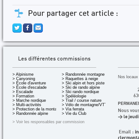
Pour partager cet article :
Les différentes commissions
> Alpinisme
> Randonnée montagne
Nos locaux 
> Canyoning
> Raquettes à neige
> École d'aventure
> Ski alpin et hors piste
> École d'escalade
> Ski de rando alpine
> Escalade
> Ski rando nordique
> Formation
> Spéléologie
63
> Marche nordique
> Trail / course nature
PERMANEN
> Multi-activités
> Vélo de montagne/VTT
> Protection de la montagne
> Via ferrata
Nous vous
> Randonnée alpine
> Vie du Club
> le jeud
> Voir les responsables par commission
Email :
i
clermonta