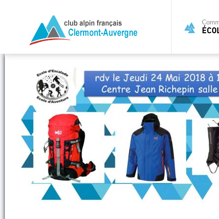
Commi
ÉCO