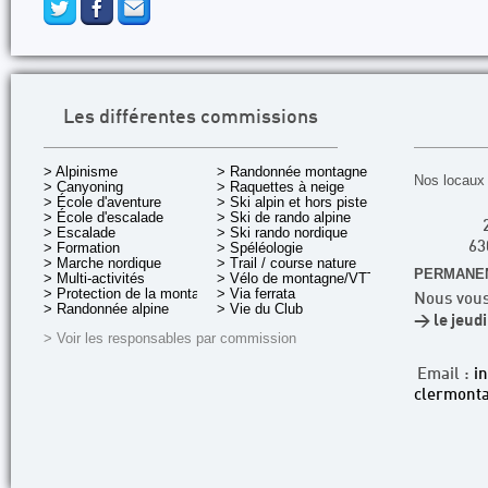
Les différentes commissions
> Alpinisme
> Randonnée montagne
Nos locaux 
> Canyoning
> Raquettes à neige
> École d'aventure
> Ski alpin et hors piste
> École d'escalade
> Ski de rando alpine
> Escalade
> Ski rando nordique
> Formation
> Spéléologie
63
> Marche nordique
> Trail / course nature
PERMANEN
> Multi-activités
> Vélo de montagne/VTT
> Protection de la montagne
> Via ferrata
Nous vous
> Randonnée alpine
> Vie du Club
> le jeud
> Voir les responsables par commission
Email :
i
clermonta