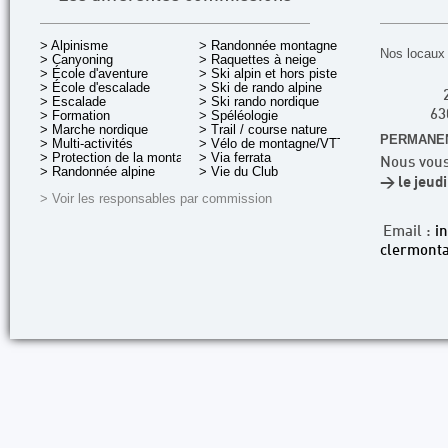
> Alpinisme
> Randonnée montagne
Nos locaux 
> Canyoning
> Raquettes à neige
> École d'aventure
> Ski alpin et hors piste
> École d'escalade
> Ski de rando alpine
> Escalade
> Ski rando nordique
> Formation
> Spéléologie
63
> Marche nordique
> Trail / course nature
PERMANEN
> Multi-activités
> Vélo de montagne/VTT
> Protection de la montagne
> Via ferrata
Nous vous
> Randonnée alpine
> Vie du Club
> le jeud
> Voir les responsables par commission
Email :
i
clermonta