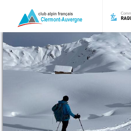
Commi
RAQ