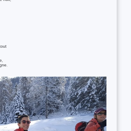
tout
e,
igne.