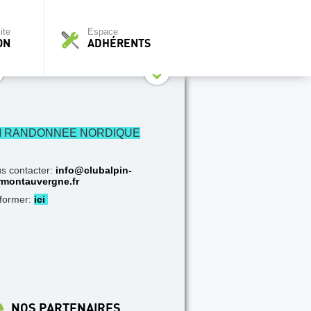
ite
Espace
ON
ADHÉRENTS
I RANDONNEE NORDIQUE
s contacter:
info@clubalpin-
rmontauvergne.fr
nformer:
ici
NOS PARTENAIRES