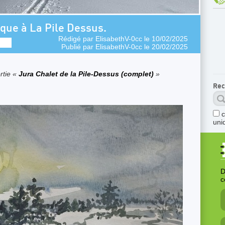
que à La Pile Dessus.
Rédigé par
ElisabethV-0cc
le 10/02/2025
Publié par
ElisabethV-0cc
le 20/02/2025
rtie «
Jura Chalet de la Pile-Dessus (complet)
»
Rec
uni
D
c