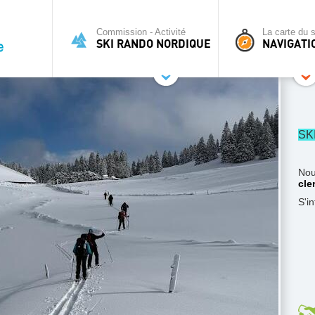
Commission - Activité
La carte du s
SKI RANDO NORDIQUE
NAVIGATI
SK
Nou
cle
S'i