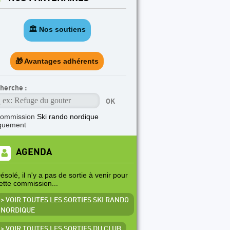
🏛️ Nos soutiens
🎁 Avantages adhérents
herche :
commission
Ski rando nordique
quement
AGENDA
ésolé, il n'y a pas de sortie à venir pour
ette commission...
> VOIR TOUTES LES SORTIES SKI RANDO
NORDIQUE
> VOIR TOUTES LES SORTIES DU CLUB