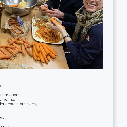
x :
s bretonnes,
ronronne.
 lendemain nos sacs,
rs.
e nuit,