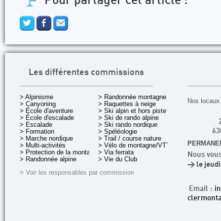
Pour partager cet article :
Les différentes commissions
> Alpinisme
> Randonnée montagne
Nos locaux 
> Canyoning
> Raquettes à neige
> École d'aventure
> Ski alpin et hors piste
> École d'escalade
> Ski de rando alpine
> Escalade
> Ski rando nordique
> Formation
> Spéléologie
63
> Marche nordique
> Trail / course nature
PERMANEN
> Multi-activités
> Vélo de montagne/VTT
> Protection de la montagne
> Via ferrata
Nous vous
> Randonnée alpine
> Vie du Club
> le jeud
> Voir les responsables par commission
Email :
i
clermonta