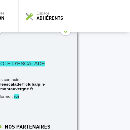
ite
Espace
ON
ADHÉRENTS
OLE D’ESCALADE
s contacter:
leescalade@clubalpin-
rmontauvergne.fr
nformer:
ici
NOS PARTENAIRES