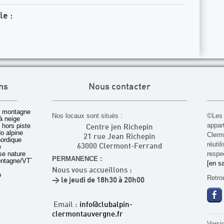
le :
ns
Nous contacter
 montagne
Nos locaux sont situés :
©Les 
à neige
appar
t hors piste
Centre jen Richepin
o alpine
Cler
21 rue Jean Richepin
nordique
réuti
e
63000 Clermont-Ferrand
rse nature
respec
PERMANENCE :
ontagne/VTT
[en sa
Nous vous accueillons :
b
Retro
> le jeudi de 18h30 à 20h00
Email :
info@clubalpin-
clermontauvergne.fr
Versi