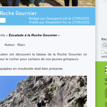
a Roche Gournier
Rédigé par
GeorgesS-e2f
le 27/05/2025
Publié par
ElisabethV-0cc
le 27/05/2025
rtie «
Escalade à la Roche Gournier
»
Rec
Auteur : Marc.
Ruben ont découvert la falaise de la Roche Gournier ce
uni
ur le rocher pour certains de nos jeunes grimpeurs.
 équipées en moulinette était bien présente.
D
c