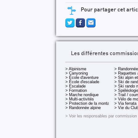
Pour partager cet artic
Les différentes commissio
> Alpinisme
> Randonnée
> Canyoning
> Raquettes 
> École d'aventure
> Ski alpin e
> École d'escalade
> Ski de rand
> Escalade
> Ski rando 
> Formation
> Spéléologi
> Marche nordique
> Trail / cou
> Multi-activités
> Vélo de m
> Protection de la montagne
> Via ferrata
> Randonnée alpine
> Vie du Clu
> Voir les responsables par commission