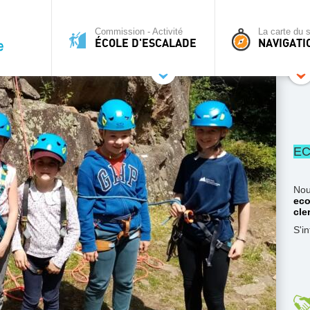
Commission - Activité
La carte du s
ÉCOLE D'ESCALADE
NAVIGATI
EC
Nou
eco
cle
S'i