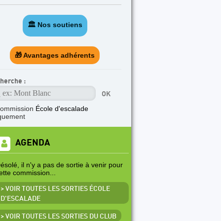
🏛️ Nos soutiens
🎁 Avantages adhérents
herche :
commission
École d'escalade
quement
AGENDA
ésolé, il n'y a pas de sortie à venir pour
ette commission...
> VOIR TOUTES LES SORTIES ÉCOLE
D'ESCALADE
> VOIR TOUTES LES SORTIES DU CLUB