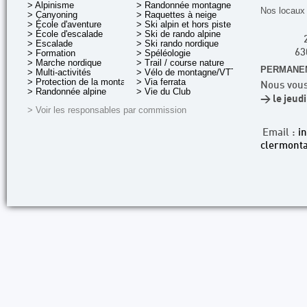
> Alpinisme
> Randonnée montagne
Nos locaux 
> Canyoning
> Raquettes à neige
> École d'aventure
> Ski alpin et hors piste
> École d'escalade
> Ski de rando alpine
> Escalade
> Ski rando nordique
> Formation
> Spéléologie
63
> Marche nordique
> Trail / course nature
PERMANEN
> Multi-activités
> Vélo de montagne/VTT
> Protection de la montagne
> Via ferrata
Nous vous
> Randonnée alpine
> Vie du Club
> le jeud
> Voir les responsables par commission
Email :
i
clermonta