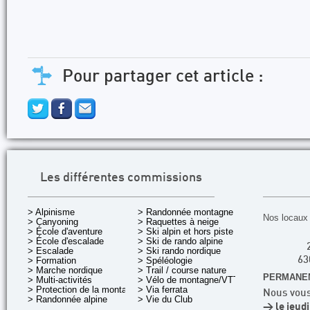
Pour partager cet article :
Les différentes commissions
> Alpinisme
> Randonnée montagne
Nos locaux 
> Canyoning
> Raquettes à neige
> École d'aventure
> Ski alpin et hors piste
> École d'escalade
> Ski de rando alpine
> Escalade
> Ski rando nordique
> Formation
> Spéléologie
63
> Marche nordique
> Trail / course nature
PERMANEN
> Multi-activités
> Vélo de montagne/VTT
> Protection de la montagne
> Via ferrata
Nous vous
> Randonnée alpine
> Vie du Club
> le jeud