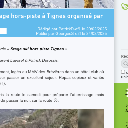
age hors-piste à Tignes organisé par
Rédigé par
PatrickD-ef1
le 20/02/2025
Publié par
GeorgesS-e2f
le 24/02/2025
rtie «
Stage ski hors piste Tignes
»
Rec
urent Lavorel & Patrick Derossis.
mont, logés au MMV des Brévières dans un hôtel club où
uni
our passer un excellent séjour. Repas copieux et variés
 !).
is la route le samedi pour préparer l’atterrissage mais
 de passer la nuit sur la route ☹.
J
A
L
S