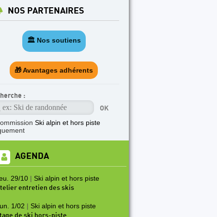
NOS PARTENAIRES
🏛️ Nos soutiens
🎁 Avantages adhérents
herche :
commission
Ski alpin et hors piste
quement
AGENDA
eu. 29/10
|
Ski alpin et hors piste
telier entretien des skis
un. 1/02
|
Ski alpin et hors piste
tage de ski hors-piste