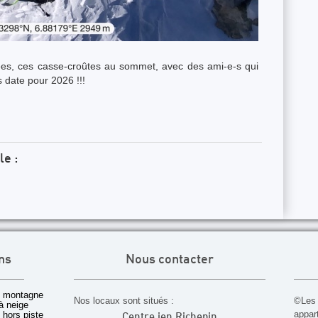
lées, ces casse-croûtes au sommet, avec des ami-e-s qui
 date pour 2026 !!!
le :
ns
Nous contacter
 montagne
Nos locaux sont situés :
©Les 
à neige
appar
t hors piste
Centre jen Richepin