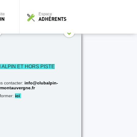
ite
Espace
ON
ADHÉRENTS
I ALPIN ET HORS PISTE
s contacter:
info@clubalpin-
rmontauvergne.fr
nformer:
ici