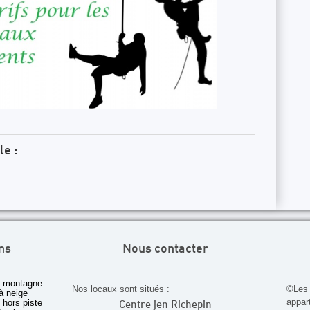
le :
ns
Nous contacter
 montagne
Nos locaux sont situés :
©Les 
à neige
appar
t hors piste
Centre jen Richepin