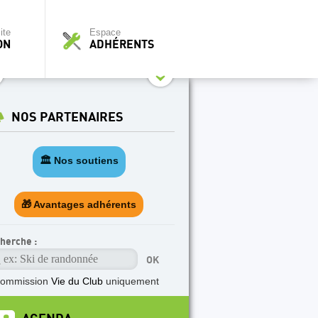
ite
Espace
ON
ADHÉRENTS
NOS PARTENAIRES
🏛️ Nos soutiens
🎁 Avantages adhérents
herche :
commission
Vie du Club
uniquement