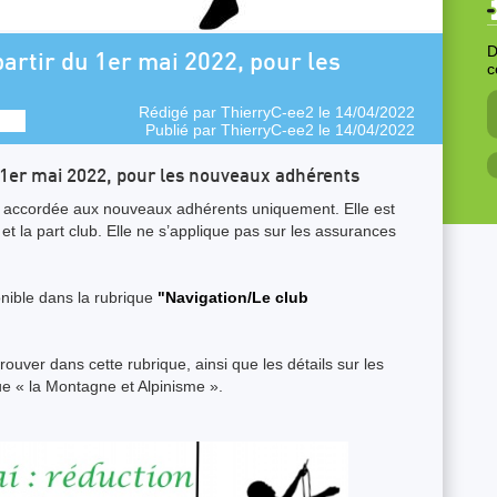
D
partir du 1er mai 2022, pour les
c
Rédigé par
ThierryC-ee2
le 14/04/2022
Publié par
ThierryC-ee2
le 14/04/2022
u 1er mai 2022, pour les nouveaux adhérents
st accordée aux nouveaux adhérents uniquement. Elle est
 et la part club. Elle ne s’applique pas sur les assurances
onible dans la rubrique
"Navigation/Le club
ouver dans cette rubrique, ainsi que les détails sur les
e « la Montagne et Alpinisme ».