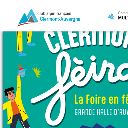
Commi
MULT