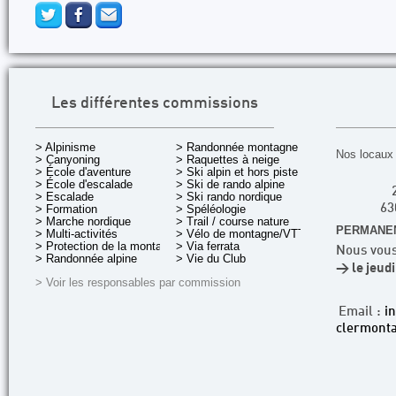
Les différentes commissions
> Alpinisme
> Randonnée montagne
Nos locaux 
> Canyoning
> Raquettes à neige
> École d'aventure
> Ski alpin et hors piste
> École d'escalade
> Ski de rando alpine
> Escalade
> Ski rando nordique
> Formation
> Spéléologie
63
> Marche nordique
> Trail / course nature
PERMANEN
> Multi-activités
> Vélo de montagne/VTT
> Protection de la montagne
> Via ferrata
Nous vous
> Randonnée alpine
> Vie du Club
> le jeud
> Voir les responsables par commission
Email :
i
clermonta