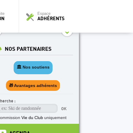
ite
Espace
ON
ADHÉRENTS
NOS PARTENAIRES
🏛️ Nos soutiens
🎁 Avantages adhérents
herche :
commission
Vie du Club
uniquement