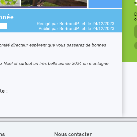
D
année
c
Rédigé par
BertrandP-feb
le 24/12/2023
Publié par
BertrandP-feb
le 24/12/2023
omité directeur espèrent que vous passerez de bonnes
 Noël et surtout un très belle année 2024 en montagne
le :
ns
Nous contacter