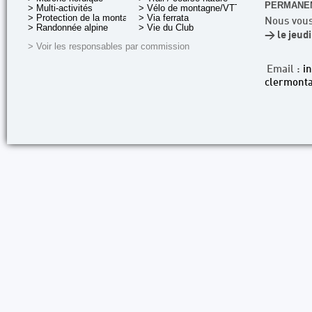
PERMANEN
> Multi-activités
> Vélo de montagne/VTT
> Protection de la montagne
> Via ferrata
Nous vous
> Randonnée alpine
> Vie du Club
> le jeud
> Voir les responsables par commission
Email :
i
clermonta