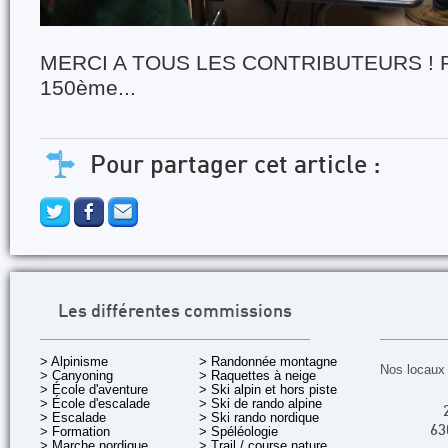
MERCI A TOUS LES CONTRIBUTEURS ! 
150ème...
Pour partager cet article :
Les différentes commissions
> Alpinisme
> Randonnée montagne
Nos locaux 
> Canyoning
> Raquettes à neige
> École d'aventure
> Ski alpin et hors piste
> École d'escalade
> Ski de rando alpine
> Escalade
> Ski rando nordique
> Formation
> Spéléologie
63
> Marche nordique
> Trail / course nature