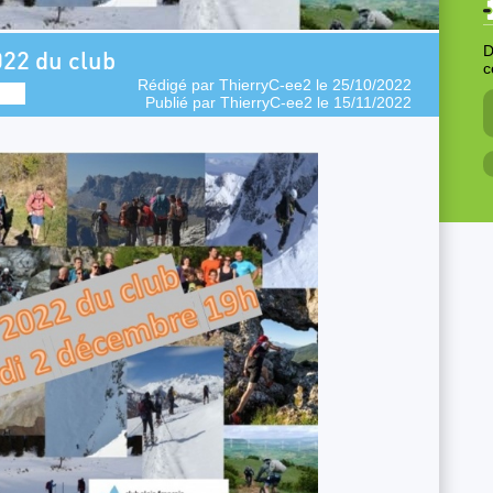
D
22 du club
c
Rédigé par
ThierryC-ee2
le 25/10/2022
Publié par
ThierryC-ee2
le 15/11/2022