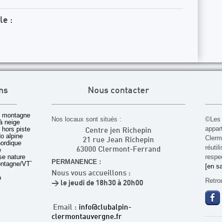
le :
ns
Nous contacter
 montagne
Nos locaux sont situés :
©Les 
à neige
appar
t hors piste
Centre jen Richepin
o alpine
Cler
21 rue Jean Richepin
nordique
réuti
e
63000 Clermont-Ferrand
rse nature
respec
PERMANENCE :
ontagne/VTT
[en sa
Nous vous accueillons :
b
Retro
> le jeudi de 18h30 à 20h00
Email :
info@clubalpin-
clermontauvergne.fr