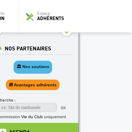
ite
Espace
ON
ADHÉRENTS
NOS PARTENAIRES
🏛️ Nos soutiens
🎁 Avantages adhérents
herche :
commission
Vie du Club
uniquement