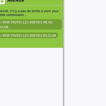
AGENDA
ésolé, il n'y a pas de sortie à venir pour
ette commission...
> VOIR TOUTES LES SORTIES VIE DU
CLUB
> VOIR TOUTES LES SORTIES DU CLUB