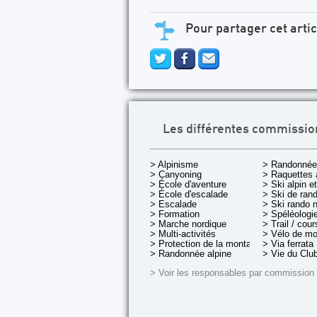
Pour partager cet artic
Les différentes commissio
> Alpinisme
> Randonnée
> Canyoning
> Raquettes 
> École d'aventure
> Ski alpin e
> École d'escalade
> Ski de rand
> Escalade
> Ski rando 
> Formation
> Spéléologi
> Marche nordique
> Trail / cou
> Multi-activités
> Vélo de m
> Protection de la montagne
> Via ferrata
> Randonnée alpine
> Vie du Clu
> Voir les responsables par commission