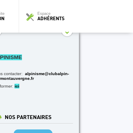
ite
Espace
ON
ADHÉRENTS
PINISME
s contacter:
alpinisme@clubalpin-
rmontauvergne.fr
nformer:
ici
NOS PARTENAIRES