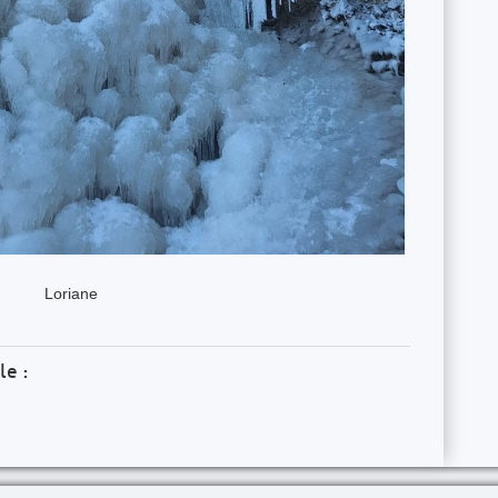
Loriane
le :