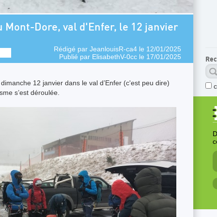
u Mont-Dore, val d'Enfer, le 12 janvier
Rédigé par
JeanlouisR-ca4
le 12/01/2025
Publié par
ElisabethV-0cc
le 17/01/2025
Rec
 dimanche 12 janvier dans le val d’Enfer (c'est peu dire)
nisme s’est déroulée.
D
c