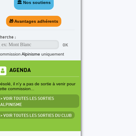
🏛️ Nos soutiens
🎁 Avantages adhérents
herche :
commission
Alpinisme
uniquement
AGENDA
ésolé, il n'y a pas de sortie à venir pour
ette commission...
> VOIR TOUTES LES SORTIES
ALPINISME
> VOIR TOUTES LES SORTIES DU CLUB