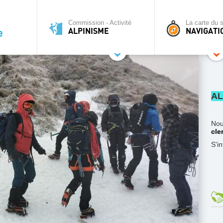
Commission - Activité
La carte du s
ALPINISME
NAVIGATI
AL
Nou
cle
S'i