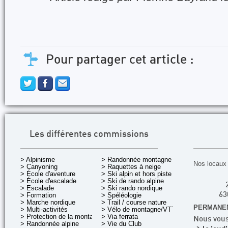
Pour partager cet article :
Les différentes commissions
> Alpinisme
> Randonnée montagne
Nos locaux 
> Canyoning
> Raquettes à neige
> École d'aventure
> Ski alpin et hors piste
> École d'escalade
> Ski de rando alpine
> Escalade
> Ski rando nordique
> Formation
> Spéléologie
63
> Marche nordique
> Trail / course nature
PERMANEN
> Multi-activités
> Vélo de montagne/VTT
> Protection de la montagne
> Via ferrata
Nous vous
> Randonnée alpine
> Vie du Club