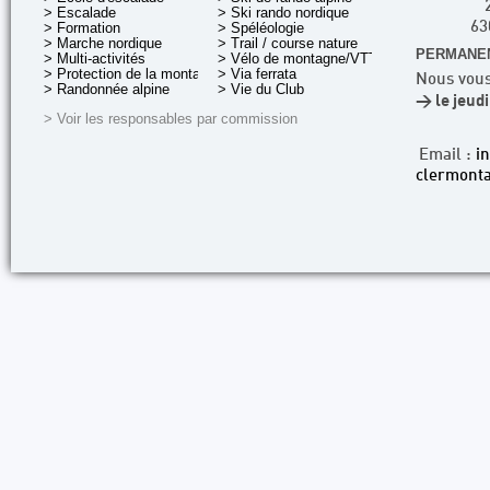
> Escalade
> Ski rando nordique
> Formation
> Spéléologie
63
> Marche nordique
> Trail / course nature
PERMANEN
> Multi-activités
> Vélo de montagne/VTT
> Protection de la montagne
> Via ferrata
Nous vous
> Randonnée alpine
> Vie du Club
> le jeud
> Voir les responsables par commission
Email :
i
clermonta