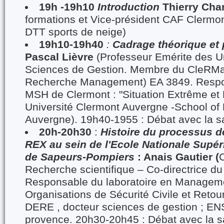
19h -19h10
Introduction
Thierry Chan
formations et Vice-président CAF Clerm
DTT sports de neige)
19h10-19h40
:
Cadrage théorique et
Pascal Lièvre
(Professeur Emérite des U
Sciences de Gestion. Membre du CleRMa
Recherche Management) EA 3849. Respo
MSH de Clermont : "Situation Extrême et 
Université Clermont Auvergne -School o
Auvergne). 19h40-1955 : Débat avec la sa
20h-20h30
:
Histoire du processus d
REX au sein de l'Ecole Nationale Supér
de Sapeurs-Pompiers
: Anais Gautier (
C
Recherche scientifique – Co-directrice d
Responsable du laboratoire en Managem
Organisations de Sécurité Civile et Retou
DERE , docteur sciences de gestion ; E
provence. 20h30-20h45 : Débat avec la s