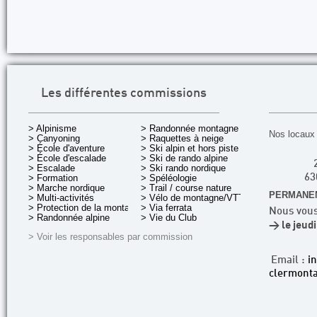
Les différentes commissions
> Alpinisme
> Randonnée montagne
Nos locaux 
> Canyoning
> Raquettes à neige
> École d'aventure
> Ski alpin et hors piste
> École d'escalade
> Ski de rando alpine
> Escalade
> Ski rando nordique
> Formation
> Spéléologie
63
> Marche nordique
> Trail / course nature
PERMANEN
> Multi-activités
> Vélo de montagne/VTT
> Protection de la montagne
> Via ferrata
Nous vous
> Randonnée alpine
> Vie du Club
> le jeud
> Voir les responsables par commission
Email :
i
clermonta