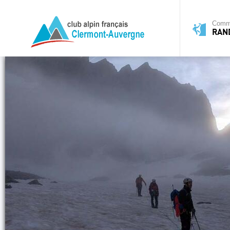
Commi
RAN