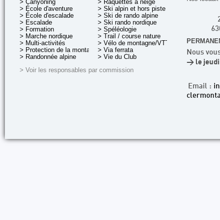
> Canyoning
> Raquettes à neige
> École d'aventure
> Ski alpin et hors piste
> École d'escalade
> Ski de rando alpine
> Escalade
> Ski rando nordique
> Formation
> Spéléologie
63
> Marche nordique
> Trail / course nature
PERMANEN
> Multi-activités
> Vélo de montagne/VTT
> Protection de la montagne
> Via ferrata
Nous vous
> Randonnée alpine
> Vie du Club
> le jeud
> Voir les responsables par commission
Email :
i
clermonta