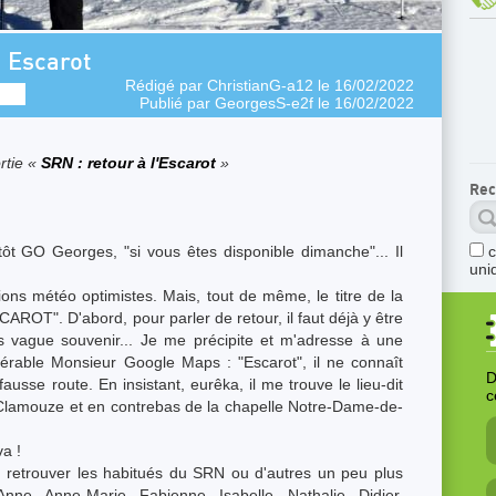
à Escarot
Rédigé par
ChristianG-a12
le 16/02/2022
Publié par
GeorgesS-e2f
le 16/02/2022
rtie «
SRN : retour à l'Escarot
»
Rec
t GO Georges, "si vous êtes disponible dimanche"... Il
uni
sions météo optimistes. Mais, tout de même, le titre de la
AROT". D'abord, pour parler de retour, il faut déjà y être
ais vague souvenir... Je me précipite et m'adresse à une
érable Monsieur Google Maps : "Escarot", il ne connaît
D
 fausse route. En insistant, eurêka, il me trouve le lieu-dit
c
 Clamouze et en contrebas de la chapelle Notre-Dame-de-
a !
de retrouver les habitués du SRN ou d'autres un peu plus
nne, Anne-Marie, Fabienne, Isabelle, Nathalie, Didier,