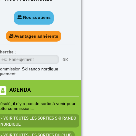
🏛️ Nos soutiens
🎁 Avantages adhérents
herche :
commission
Ski rando nordique
quement
AGENDA
ésolé, il n'y a pas de sortie à venir pour
ette commission...
> VOIR TOUTES LES SORTIES SKI RANDO
NORDIQUE
> VOIR TOUTES LES SORTIES DU CLUB