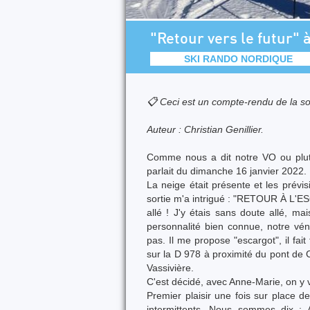
"Retour vers le futur" 
SKI RANDO NORDIQUE
📋 Ceci est un compte-rendu de la so
Auteur : Christian Genillier.
Comme nous a dit notre VO ou plutô
parlait du dimanche 16 janvier 2022.
La neige était présente et les prévi
sortie m'a intrigué : "RETOUR À L'ESC
allé ! J'y étais sans doute allé, m
personnalité bien connue, notre vén
pas. Il me propose "escargot", il fait
sur la D 978 à proximité du pont de
Vassivière.
C'est décidé, avec Anne-Marie, on y v
Premier plaisir une fois sur place 
intermittents. Nous sommes dix : A