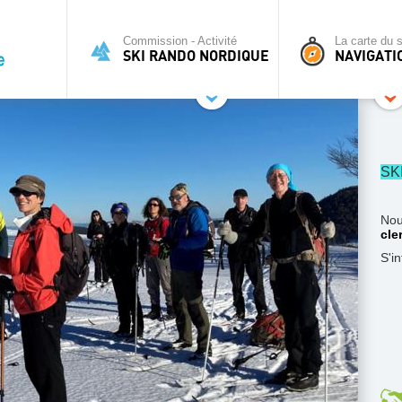
Commission - Activité
La carte du s
SKI RANDO NORDIQUE
NAVIGATI
SK
Nou
cle
S'i