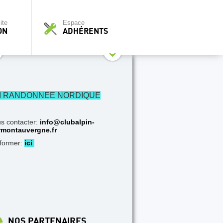
ite
Espace
ON
ADHÉRENTS
I RANDONNEE NORDIQUE
s contacter:
info@clubalpin-
rmontauvergne.fr
nformer:
ici
NOS PARTENAIRES