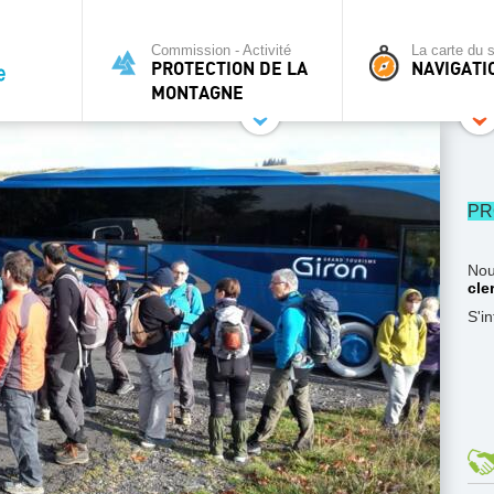
Commission - Activité
La carte du s
PROTECTION DE LA
NAVIGATI
MONTAGNE
PR
Nou
cle
S'i