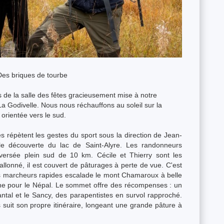
Des briques de tourbe
s de la salle des fêtes gracieusement mise à notre
a Godivelle. Nous nous réchauffons au soleil sur la
t orientée vers le sud.
s répètent les gestes du sport sous la direction de Jean-
e découverte du lac de Saint-Alyre. Les randonneurs
versée plein sud de 10 km. Cécile et Thierry sont les
vallonné, il est couvert de pâturages à perte de vue. C'est
s marcheurs rapides escalade le mont Chamaroux à belle
aîne pour le Népal. Le sommet offre des récompenses : un
tal et le Sancy, des parapentistes en survol rapproché.
suit son propre itinéraire, longeant une grande pâture à