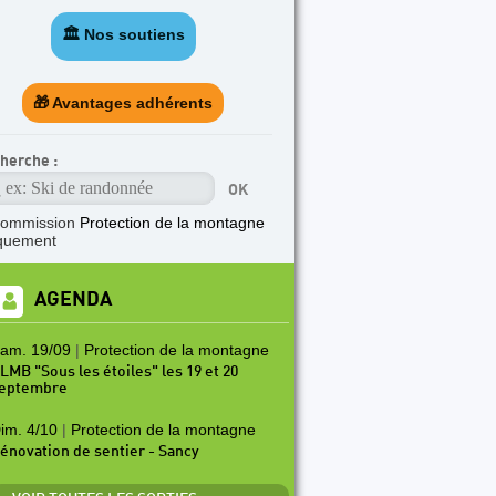
🏛️ Nos soutiens
🎁 Avantages adhérents
herche :
commission
Protection de la montagne
quement
AGENDA
am. 19/09
|
Protection de la montagne
LMB "Sous les étoiles" les 19 et 20
eptembre
im. 4/10
|
Protection de la montagne
énovation de sentier - Sancy