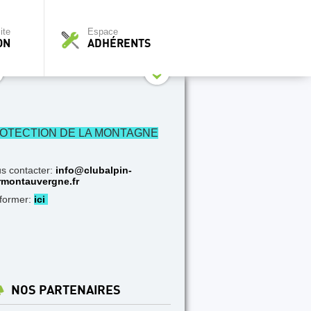
ite
Espace
ON
ADHÉRENTS
OTECTION DE LA MONTAGNE
s contacter:
info@clubalpin-
rmontauvergne.fr
nformer:
ici
NOS PARTENAIRES