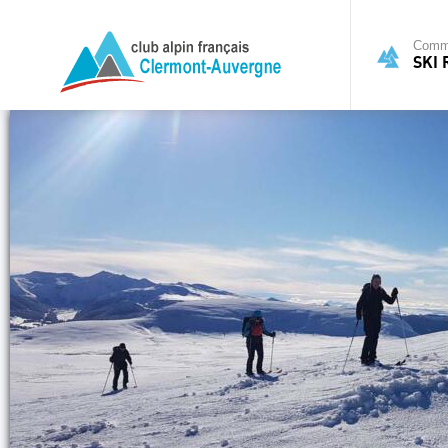
Commi
SKI