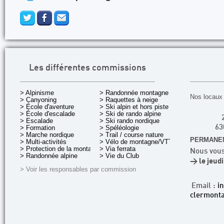
Les différentes commissions
> Alpinisme
> Randonnée montagne
Nos locaux 
> Canyoning
> Raquettes à neige
> École d'aventure
> Ski alpin et hors piste
> École d'escalade
> Ski de rando alpine
> Escalade
> Ski rando nordique
> Formation
> Spéléologie
63
> Marche nordique
> Trail / course nature
PERMANEN
> Multi-activités
> Vélo de montagne/VTT
> Protection de la montagne
> Via ferrata
Nous vous
> Randonnée alpine
> Vie du Club
> le jeud
> Voir les responsables par commission
Email :
i
clermonta