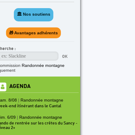
🏛️ Nos soutiens
🎁 Avantages adhérents
herche :
commission
Randonnée montagne
quement
AGENDA
am. 8/08
|
Randonnée montagne
eek-end itinérant dans le Cantal
im. 6/09
|
Randonnée montagne
ando de rentrée sur les crêtes du Sancy -
iveau 2+