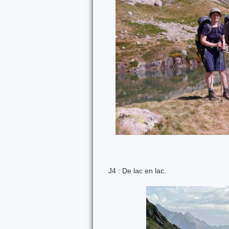
J4 : De lac en lac.