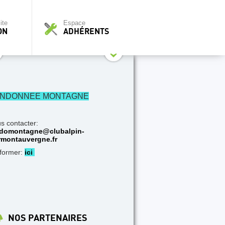
ite
Espace
ON
ADHÉRENTS
NDONNEE MONTAGNE
s contacter:
domontagne@clubalpin-
rmontauvergne.fr
nformer:
ici
NOS PARTENAIRES