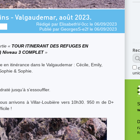
rins - Valgaudemar, août 2023.
Rédigé par
ElisabethV-0cc
le 06/09/2023
Publié par
GeorgesS-e2f
le 06/09/2023
rtie «
TOUR ITINERANT DES REFUGES EN
Rec
) Niveau 3 COMPLET
»
 en itinérance dans le Valgaudemar : Cécile, Emily,
 Sophie & Sophie.
uni
raté jusqu’à s’essouffler.
ous arrivons à Villar-Loubière vers 10h30. 950 m de D+
S
icile !
w
D
r
n