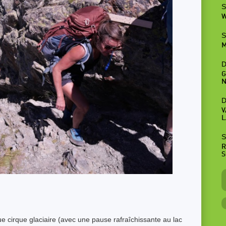
S
W
S
M
D
G
N
D
V
L
S
R
S
.
e cirque glaciaire (avec une pause rafraîchissante au lac