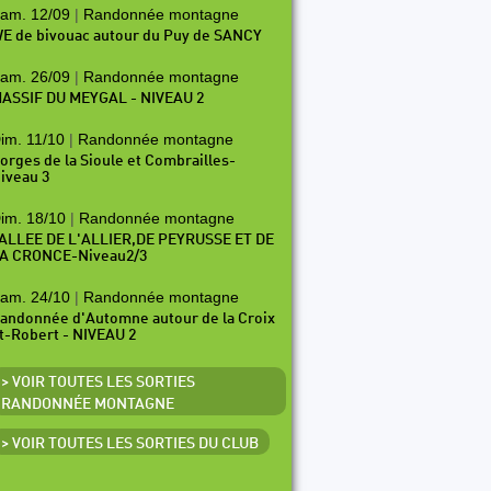
am. 12/09
|
Randonnée montagne
E de bivouac autour du Puy de SANCY
am. 26/09
|
Randonnée montagne
ASSIF DU MEYGAL - NIVEAU 2
im. 11/10
|
Randonnée montagne
orges de la Sioule et Combrailles-
iveau 3
im. 18/10
|
Randonnée montagne
ALLEE DE L'ALLIER,DE PEYRUSSE ET DE
A CRONCE-Niveau2/3
am. 24/10
|
Randonnée montagne
andonnée d'Automne autour de la Croix
t-Robert - NIVEAU 2
> VOIR TOUTES LES SORTIES
RANDONNÉE MONTAGNE
> VOIR TOUTES LES SORTIES DU CLUB