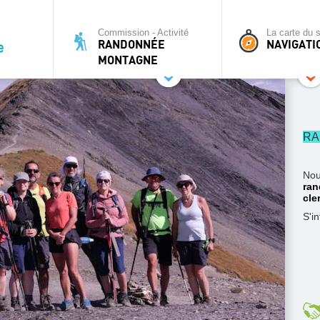
Commission - Activité
La carte du s
RANDONNÉE
NAVIGATI
MONTAGNE
RA
Nou
ran
cle
S'i