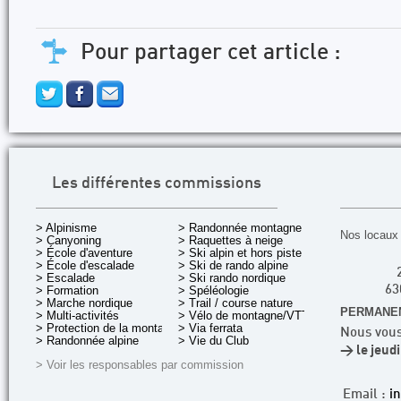
Pour partager cet article :
Les différentes commissions
> Alpinisme
> Randonnée montagne
Nos locaux 
> Canyoning
> Raquettes à neige
> École d'aventure
> Ski alpin et hors piste
> École d'escalade
> Ski de rando alpine
> Escalade
> Ski rando nordique
> Formation
> Spéléologie
63
> Marche nordique
> Trail / course nature
PERMANEN
> Multi-activités
> Vélo de montagne/VTT
> Protection de la montagne
> Via ferrata
Nous vous
> Randonnée alpine
> Vie du Club
> le jeud
> Voir les responsables par commission
Email :
i