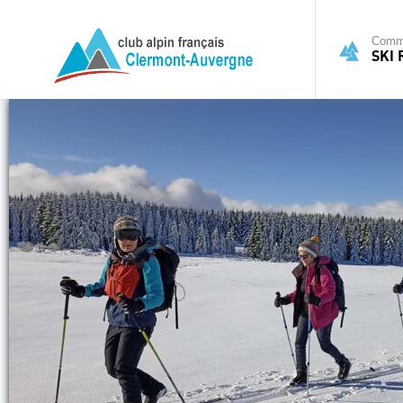
Commi
SKI