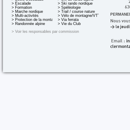
> Escalade
> Ski rando nordique
> Formation
> Spéléologie
63
> Marche nordique
> Trail / course nature
PERMANEN
> Multi-activités
> Vélo de montagne/VTT
> Protection de la montagne
> Via ferrata
Nous vous
> Randonnée alpine
> Vie du Club
> le jeud
> Voir les responsables par commission
Email :
i
clermonta