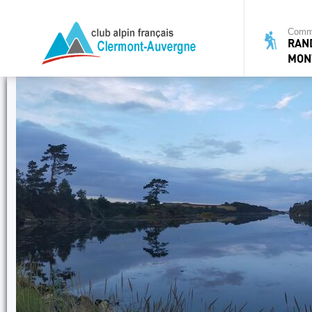
Commi
RAN
MON