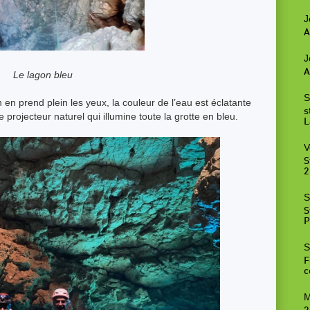
J
A
J
A
Le lagon bleu
S
en prend plein les yeux, la couleur de l’eau est éclatante
s
e projecteur naturel qui illumine toute la grotte en bleu.
L
V
S
2
S
S
P
S
F
c
M