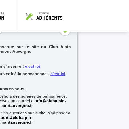
ite
Espace
ON
ADHÉRENTS
nvenue sur le site du Club Alpin
rmont-Auvergne
r s'inscrire :
c'est ici
r venir à la permanence :
c'est ici
tactez-nous :
dehors des horaires de permanence,
oyez un courriel à
i
nfo@clubalpin-
rmontauvergne.fr
r les questions sur le site, s’adresser à
port@clubalpin-
rmontauvergne.fr