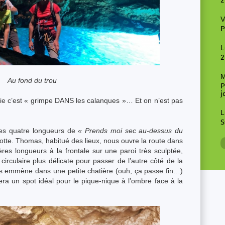
2
V
P
L
2
M
Au fond du trou
P
j
rtie c’est « grimpe DANS les calanques »… Et on n’est pas
L
S
les quatre longueurs de
« Prends moi sec au-dessus du
rotte. Thomas, habitué des lieux, nous ouvre la route dans
ières longueurs à la frontale sur une paroi très sculptée,
 circulaire plus délicate pour passer de l’autre côté de la
s emmène dans une petite chatière (ouh, ça passe fin…)
sera un spot idéal pour le pique-nique à l’ombre face à la