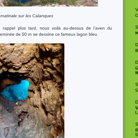
V
matinale sur les Calanques
C
S
 rappel plus tard, nous voilà au-dessus de l’aven du
M
heminée de 50 m se dessine ce fameux lagon bleu.
D
R
D
G
N
S
S
D
V
L
S
R
S