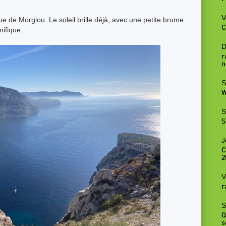
V
ue de Morgiou. Le soleil brille déjà, avec une petite brume
C
nifique.
D
r
n
S
W
S
S
J
C
2
V
r
S
Q
s