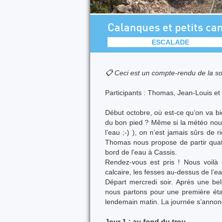
Calanques et petits can
ESCALADE
📋 Ceci est un compte-rendu de la so
Participants : Thomas, Jean-Louis et
Début octobre, où est-ce qu’on va b
du bon pied ? Même si la météo nous 
l’eau ;-) ), on n’est jamais sûrs de
Thomas nous propose de partir quatre
bord de l’eau à Cassis.
Rendez-vous est pris ! Nous voilà 
calcaire, les fesses au-dessus de l’ea
Départ mercredi soir. Après une bell
nous partons pour une première étap
lendemain matin. La journée s’annonce be
Jour 1 : au fond du trou