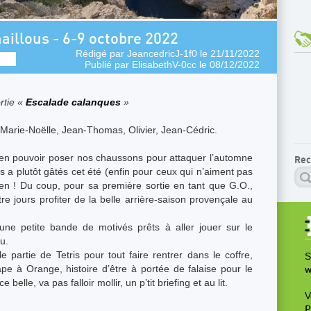
aillous - 6-9 octobre 2022
Rédigé par
JeancedricJ-1f0
le 21/11/2022
Publié par
ElisabethV-0cc
le 08/12/2022
rtie «
Escalade calanques
»
 Marie-Noëlle, Jean-Thomas, Olivier, Jean-Cédric.
ien pouvoir poser nos chaussons pour attaquer l’automne
Rec
a plutôt gâtés cet été (enfin pour ceux qui n’aiment pas
 rien ! Du coup, pour sa première sortie en tant que G.O.,
 jours profiter de la belle arrière-saison provençale au
une petite bande de motivés prêts à aller jouer sur le
u.
e partie de Tetris pour tout faire rentrer dans le coffre,
S
e à Orange, histoire d’être à portée de falaise pour le
w
lle, va pas falloir mollir, un p’tit briefing et au lit.
V
P