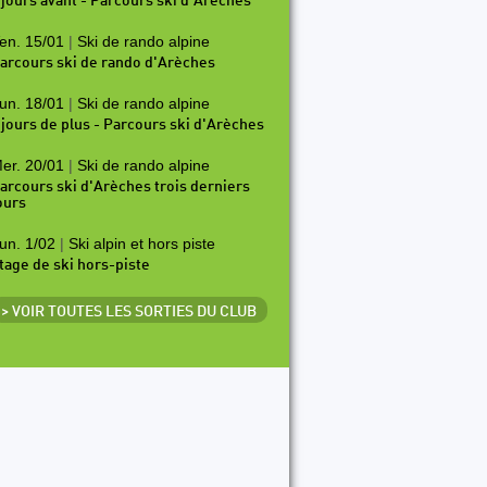
 jours avant - Parcours ski d'Arèches
en. 15/01
|
Ski de rando alpine
arcours ski de rando d'Arèches
un. 18/01
|
Ski de rando alpine
 jours de plus - Parcours ski d'Arèches
er. 20/01
|
Ski de rando alpine
arcours ski d'Arèches trois derniers
ours
un. 1/02
|
Ski alpin et hors piste
tage de ski hors-piste
> VOIR TOUTES LES SORTIES DU CLUB