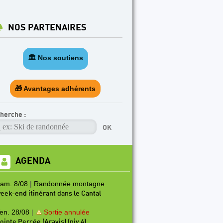
NOS PARTENAIRES
🏛️ Nos soutiens
🎁 Avantages adhérents
herche :
AGENDA
am. 8/08
|
Randonnée montagne
eek-end itinérant dans le Cantal
en. 28/08
|
Sortie annulée
ointe Percée (Aravis) (niv 4)