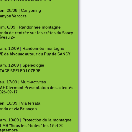
en. 28/08
|
Canyoning
anyon Vercors
im. 6/09
|
Randonnée montagne
ando de rentrée sur les crêtes du Sancy -
iveau 2+
am. 12/09
|
Randonnée montagne
E de bivouac autour du Puy de SANCY
am. 12/09
|
Spéléologie
TAGE SPELEO LOZERE
eu. 17/09
|
Multi-activités
AF Clermont Présentation des activités
026-09-17
en. 18/09
|
Via ferrata
ando et via Briançon
am. 19/09
|
Protection de la montagne
LMB "Sous les étoiles" les 19 et 20
eptembre