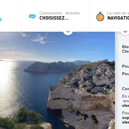
Commissions - Activités
La carte du s
CHOISISSEZ...
NAVIGATI
Bie
Cle
Pou
Pou
Con
En 
env
cle
Pou
sup
cle