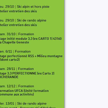
eu. 29/10
|
Ski alpin et hors piste
telier entretien des skis
eu. 29/10
|
Ski de rando alpine
telier entretien des skis
am. 31/10
|
Formation
tage initié module 3.3 (ex CARTO 1) 43160
a Chapelle Geneste
en. 6/11
|
Formation
tage perfectionné RSS + Milieu montagne
 (dont carto2)
am. 28/11
|
Formation
tage 3.3 PERFECTIONNE (ex Carto 2)
ICHERANDE
am. 12/12
|
Formation
ormation UFCA (Unité formation
ommune aux activités)
er. 13/01
|
Ski de rando alpine