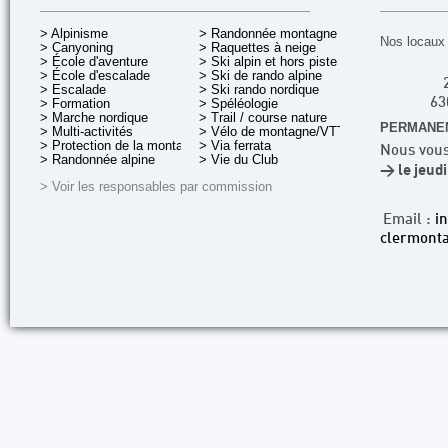
> Alpinisme
> Randonnée montagne
Nos locaux 
> Canyoning
> Raquettes à neige
> École d'aventure
> Ski alpin et hors piste
> École d'escalade
> Ski de rando alpine
> Escalade
> Ski rando nordique
> Formation
> Spéléologie
63
> Marche nordique
> Trail / course nature
PERMANEN
> Multi-activités
> Vélo de montagne/VTT
> Protection de la montagne
> Via ferrata
Nous vous
> Randonnée alpine
> Vie du Club
> le jeud
> Voir les responsables par commission
Email :
i
clermonta