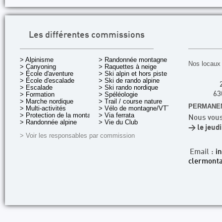
Les différentes commissions
> Alpinisme
> Randonnée montagne
Nos locaux 
> Canyoning
> Raquettes à neige
> École d'aventure
> Ski alpin et hors piste
> École d'escalade
> Ski de rando alpine
> Escalade
> Ski rando nordique
> Formation
> Spéléologie
63
> Marche nordique
> Trail / course nature
PERMANEN
> Multi-activités
> Vélo de montagne/VTT
> Protection de la montagne
> Via ferrata
Nous vous
> Randonnée alpine
> Vie du Club
> le jeud
> Voir les responsables par commission
Email :
i
clermonta