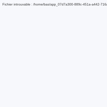
Fichier introuvable : /home/bas/app_07d7a300-889c-451a-a442-716a5