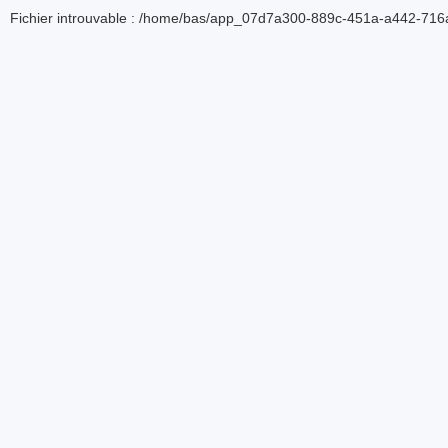
Fichier introuvable : /home/bas/app_07d7a300-889c-451a-a442-716a5