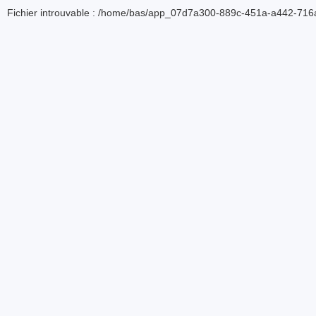
Fichier introuvable : /home/bas/app_07d7a300-889c-451a-a442-716a5