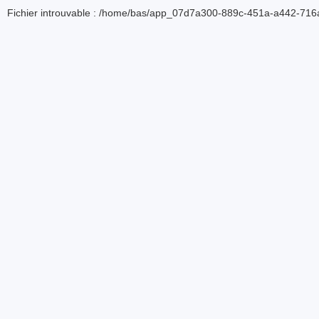
Fichier introuvable : /home/bas/app_07d7a300-889c-451a-a442-716a5