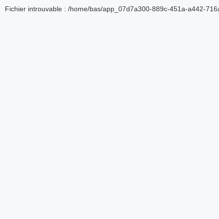
Fichier introuvable : /home/bas/app_07d7a300-889c-451a-a442-716a5