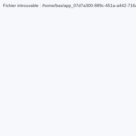
Fichier introuvable : /home/bas/app_07d7a300-889c-451a-a442-716a5